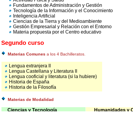
Fundamentos de Administración y Gestión
Tecnología de la Información y el Conocimiento
Inteligencia Artificial
Ciencias de la Tierra y del Medioambiente
Gestión Empresarial y Relación con el Entorno
Materia propuesta por el Centro educativo
Segundo curso
Materias Comunes
a los 4 Bachilleratos.
Lengua extranjera II
Lengua Castellana y Literatura II
Lengua cooficial y literatura (si la hubiere)
Historia de España
Historia de la Filosofía
Materias de Modalidad
Ciencias y Tecnología
Humanidades y C
Hay que elegir una:
Hay que e
Matemáticas II