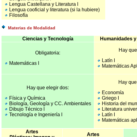
Lengua Castellana y Literatura I
Lengua cooficial y literatura (si la hubiere)
Filosofía
Materias de Modalidad
Ciencias y Tecnología
Humanidades y 
Hay que
Obligatoria:
Latín I
Matemáticas I
Matemáticas Ap
Hay que 
Hay que elegir dos:
Economía
Física y Química
Griego I
Biología, Geología y CC. Ambientales
Historia del m
Dibujo Técnico I
Literatura unive
Tecnología e Ingeniería I
Latín I
Matemáticas apl
Artes
Artes