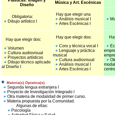
Plásticas: Imagen y
Música y Art. Escénicas
Diseño
Hay que elegir una
Obligatoria:
Análisis musical I
Ma
Dibujo artístico I
Artes Escénicas I
Hay que elegir dos:
Hay q
Hay que elegir dos:
Coro y técnica vocal I
Ec
Volumen
Lenguaje y práctica
empre
Cultura audiovisual
musical
empre
Proyectos artísticos
Cultura audiovisual
Ot
Dibujo técnico aplicado
Análisis musical I
modal
al Diseño I
Artes Escénicas I
centr
Materia(s) Optativa(s)
.
Segunda lengua extranjera I
Proyecto de Investigación Integrado I
Otra materia de modalidad de primer curso.
Materia propuesta por la Comunidad.
Algunas de ellas:
Psicología
Actividad Física y Salud