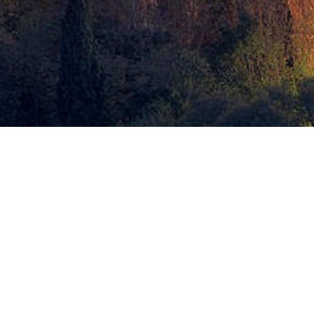
El Orienta
OrientaLine
Modificar Blog