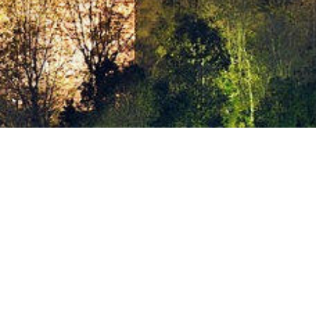
Bienvenido/a al Blog
En el
menú
encontrarás una herramienta muy úti
¿Qué estudiar?
¿Dónde estudiar?
Toda la
oferta educativa
: desde la FP Básic
Actualizada cada curso escolar.
Cuestionarios
que te ayudarán.
Así como información sobre...