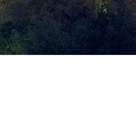
l: el
OrientaLine
a a la Universidad.