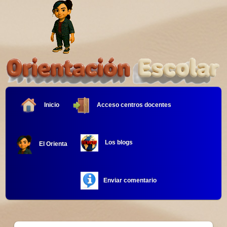
Inicio
Acceso centros docentes
Los blogs
El Orienta
Enviar comentario