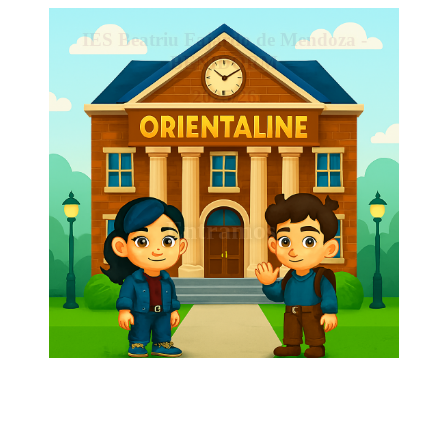
IES Beatriu Fajardo de Mendoza -
BENIDORM
2025/26
Entramos