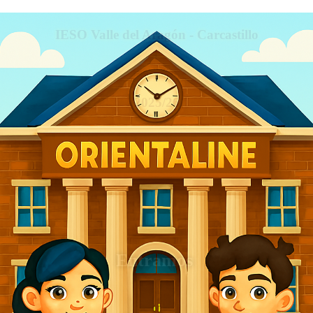
IESO Valle del Aragón - Carcastillo
2025/26
Entramos