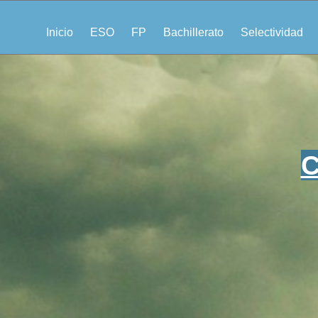
Inicio
ESO
FP
Bachillerato
Selectividad
C