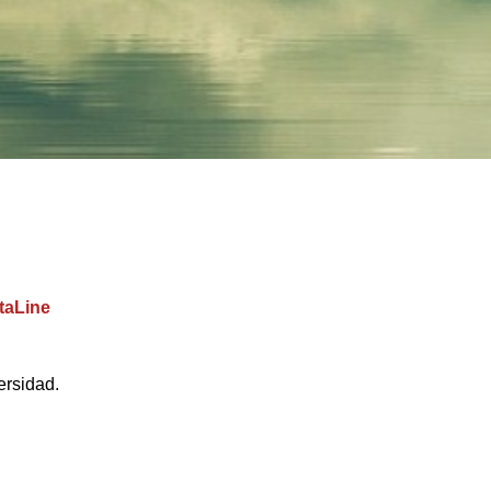
taLine
ersidad.