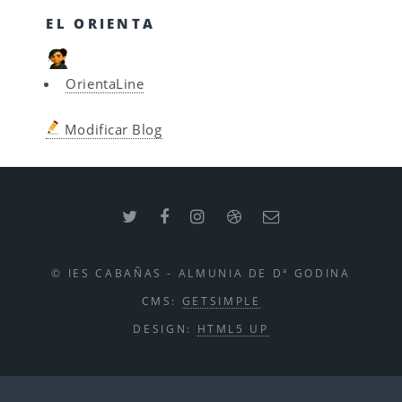
EL ORIENTA
OrientaLine
Modificar Blog
© IES CABAÑAS - ALMUNIA DE Dª GODINA
CMS:
GETSIMPLE
DESIGN:
HTML5 UP