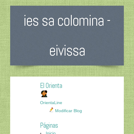
ies sa colomina -
eivissa
El Orienta
OrientaLine
Modificar Blog
Páginas
Inicio