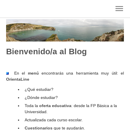
INICIO
ESO
FP
Bienvenido/a al Blog
BACHILLERATO
SELECTIVIDAD
En el
menú
encontrarás una herramienta muy útil: el
UNIVERSIDAD
OrientaLine
¿Qué estudiar?
BECAS
¿Dónde estudiar?
ENLACES
Toda la
oferta educativa
: desde la FP Básica a la
Universidad.
TÉCNICAS ESTUDIO
Actualizada cada curso escolar.
Cuestionarios
que te ayudarán.