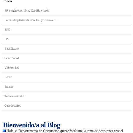
Inicio
FP y exámenes libres Castilla y León
Fechas de puertas abiertas IES y Centros FP
ESO
FP
Bachillerato
Selectividad
Universidad
Becas
Enlaces
Técnicas estudio
Cuestionarios
Bienvenido/a al Blog
Hola, el Departamento de Orientación quiere facilitarte la toma de decisiones ante el