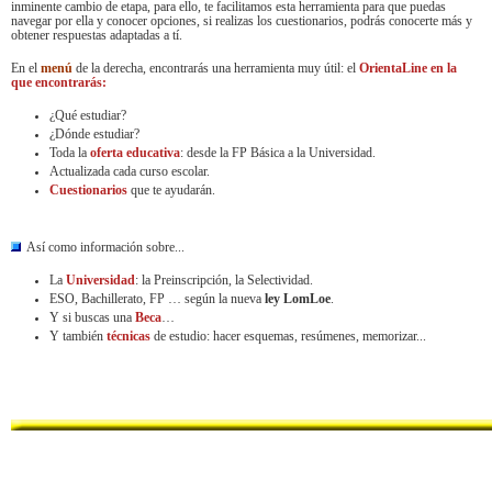
inminente cambio de etapa, para ello, te facilitamos esta herramienta para que puedas
navegar por ella y conocer opciones, si realizas los cuestionarios, podrás conocerte más y
obtener respuestas adaptadas a tí.
En el
menú
de la derecha,
encontrarás una herramienta muy útil: el
OrientaLine en la
que encontrarás:
¿Qué estudiar?
¿Dónde estudiar?
Toda la
oferta educativa
: desde la FP Básica a la Universidad.
Actualizada cada curso escolar.
Cuestionarios
que te ayudarán.
Así como información sobre...
La
Universidad
: la Preinscripción, la Selectividad.
ESO, Bachillerato, FP … según la nueva
ley LomLoe
.
Y si buscas una
Beca
…
Y también
técnicas
de estudio: hacer esquemas, resúmenes, memorizar...