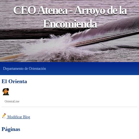
CEO Atenea - Arroyo de la
Encomienda
Departamento de Orientación
El Orienta
OrientaLine
Modificar Blog
Páginas