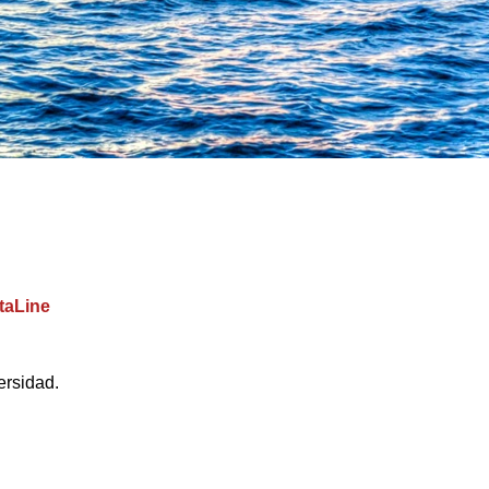
taLine
ersidad.